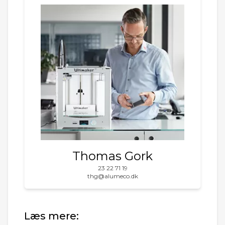
Thomas Gork
23 22 71 19
thg@alumeco.dk
Læs mere: