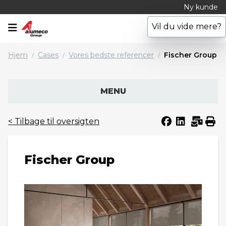
Ny kunde
Vil du vide mere?
(0)
Hjem
Cases
Vores bedste referencer
Fischer Group
/
/
/
MENU
< Tilbage til oversigten
Fischer Group