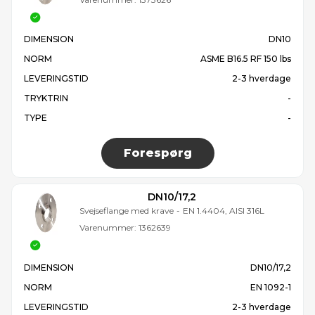
DIMENSION
DN10
NORM
ASME B16.5 RF 150 lbs
LEVERINGSTID
2-3 hverdage
TRYKTRIN
-
TYPE
-
Forespørg
DN10/17,2
Svejseflange med krave
-
EN 1.4404, AISI 316L
Varenummer:
1362639
DIMENSION
DN10/17,2
NORM
EN 1092-1
LEVERINGSTID
2-3 hverdage