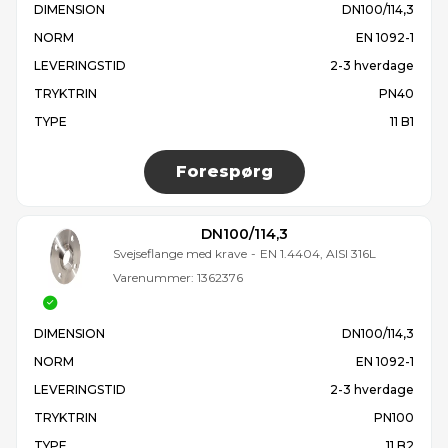
DIMENSION
DN100/114,3
NORM
EN 1092-1
LEVERINGSTID
2-3 hverdage
TRYKTRIN
PN40
TYPE
11 B1
Forespørg
DN100/114,3
Svejseflange med krave
-
EN 1.4404, AISI 316L
Varenummer:
1362376
DIMENSION
DN100/114,3
NORM
EN 1092-1
LEVERINGSTID
2-3 hverdage
TRYKTRIN
PN100
TYPE
11 B2