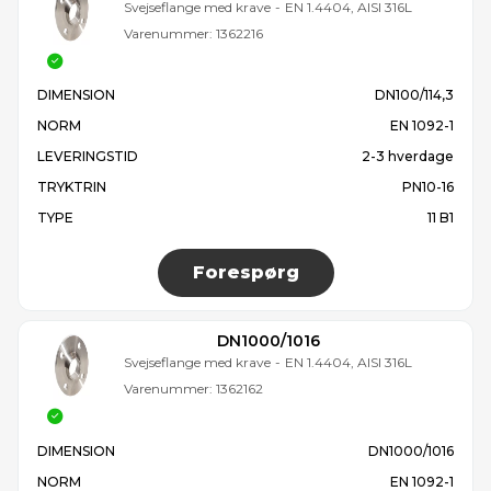
Svejseflange med krave
-
EN 1.4404, AISI 316L
Varenummer:
1362216
DIMENSION
DN100/114,3
NORM
EN 1092-1
LEVERINGSTID
2-3 hverdage
TRYKTRIN
PN10-16
TYPE
11 B1
Forespørg
DN1000/1016
Svejseflange med krave
-
EN 1.4404, AISI 316L
Varenummer:
1362162
DIMENSION
DN1000/1016
NORM
EN 1092-1