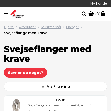
Ny kunde
(0)
Hjem
Produkter
Rustfrit stål
Flanger
/
/
/
/
Svejseflange med krave
Svejseflanger med
krave
Savner du noget?
Vis Filtrering
DN10
Svejseflange med krave
-
EN 1.4404, AISI 316L
Varenummer:
1373626