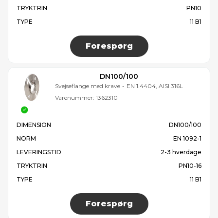
TRYKTRIN
PN10
TYPE
11 B1
Forespørg
DN100/100
Svejseflange med krave
-
EN 1.4404, AISI 316L
Varenummer:
1362310
DIMENSION
DN100/100
NORM
EN 1092-1
LEVERINGSTID
2-3 hverdage
TRYKTRIN
PN10-16
TYPE
11 B1
Forespørg