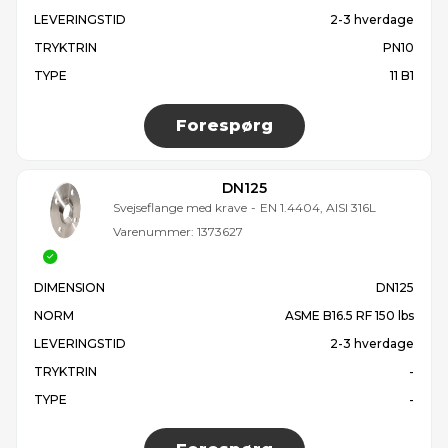
LEVERINGSTID
2-3 hverdage
TRYKTRIN
PN10
TYPE
11 B1
Forespørg
DN125
Svejseflange med krave
-
EN 1.4404, AISI 316L
Varenummer:
1373627
DIMENSION
DN125
NORM
ASME B16.5 RF 150 lbs
LEVERINGSTID
2-3 hverdage
TRYKTRIN
-
TYPE
-