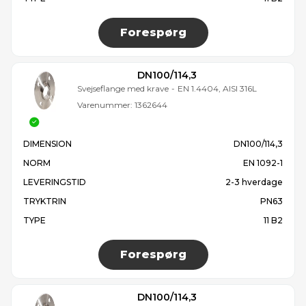
Forespørg
DN100/114,3
Svejseflange med krave
-
EN 1.4404, AISI 316L
Varenummer:
1362644
DIMENSION
DN100/114,3
NORM
EN 1092-1
LEVERINGSTID
2-3 hverdage
TRYKTRIN
PN63
TYPE
11 B2
Forespørg
DN100/114,3