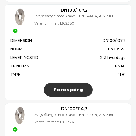
DN100/107,2
Svejseflange med krave
-
EN 1.4404, AISI 316L
Varenummer:
1362360
DIMENSION
DN100/107,2
NORM
EN 1092-1
LEVERINGSTID
2-3 hverdage
TRYKTRIN
PN40
TYPE
11 B1
Forespørg
DN100/114,3
Svejseflange med krave
-
EN 1.4404, AISI 316L
Varenummer:
1362326