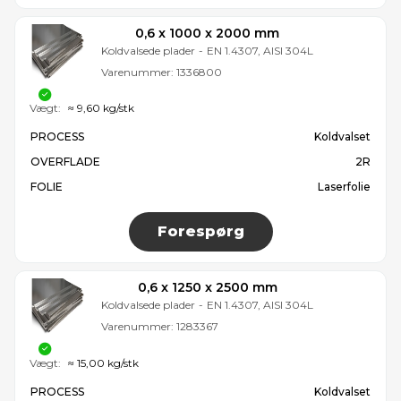
0,6 x 1000 x 2000 mm
Koldvalsede plader
-
EN 1.4307, AISI 304L
Varenummer:
1336800
Vægt:
≈ 9,60 kg/stk
PROCESS
Koldvalset
OVERFLADE
2R
FOLIE
Laserfolie
Forespørg
0,6 x 1250 x 2500 mm
Koldvalsede plader
-
EN 1.4307, AISI 304L
Varenummer:
1283367
Vægt:
≈ 15,00 kg/stk
PROCESS
Koldvalset