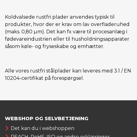
Koldvalsede rustfri plader anvendes typisk til
produkter, hvor der er krav om lav overfladeruhed
(maks. 0,80 µm). Det kan fx være til procesanlæg i
fødevareindustrien eller til husholdningsapparater
såsom køle- og fryseskabe og emhætter.
Alle vores rustfri stålplader kan leveres med 3.1 / EN
10204-certifikat på forespørgsel.
WEBSHOP OG SELVBETJENING
Det kan du i webshoppen
REACH, RoHS, ISO og andre erklæringer