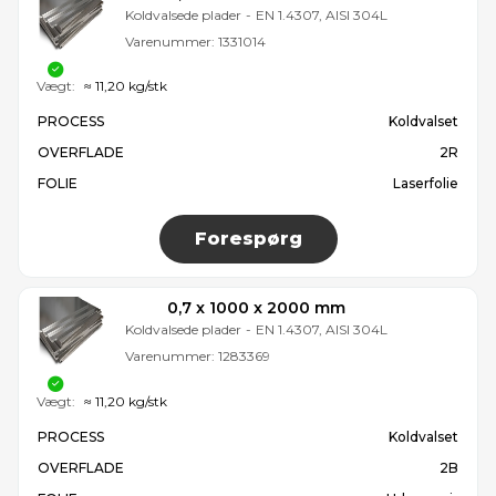
Koldvalsede plader
-
EN 1.4307, AISI 304L
Varenummer:
1331014
Vægt:
≈ 11,20 kg/stk
PROCESS
Koldvalset
OVERFLADE
2R
FOLIE
Laserfolie
Forespørg
0,7 x 1000 x 2000 mm
Koldvalsede plader
-
EN 1.4307, AISI 304L
Varenummer:
1283369
Vægt:
≈ 11,20 kg/stk
PROCESS
Koldvalset
OVERFLADE
2B