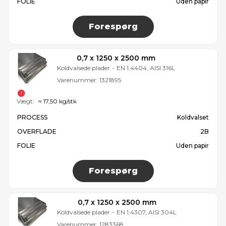
FOLIE
Uden papir
Forespørg
0,7 x 1250 x 2500 mm
Koldvalsede plader
-
EN 1.4404, AISI 316L
Varenummer:
1321895
Vægt:
≈ 17,50 kg/stk
PROCESS
Koldvalset
OVERFLADE
2B
FOLIE
Uden papir
Forespørg
0,7 x 1250 x 2500 mm
Koldvalsede plader
-
EN 1.4307, AISI 304L
Varenummer:
1283368