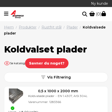
Ny kunde
(0)
Hjem
Produkter
Rustfrit stål
Plader
Koldvalsede
/
/
/
/
plader
Koldvalset plader
Savner du noget?
Se katalog
Vis Filtrering
0,5 x 1000 x 2000 mm
Koldvalsede plader
-
EN 1.4307, AISI 304L
Varenummer:
1283366
Vægt:
≈ 8,00 kg/stk