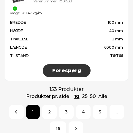
Varenummer:
1001533
Vægt:
≈ 1,47 kg/m
BREDDE
100 mm
HØJDE
40 mm
TYKKELSE
2 mm
LÆNGDE
6000 mm
TILSTAND
T6/T66
Forespørg
153 Produkter
Produkter pr. side
10
25
50
Alle
1
2
3
4
5
...
16