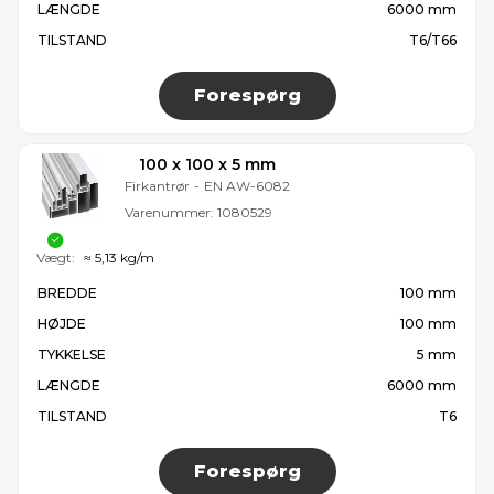
LÆNGDE
6000 mm
TILSTAND
T6/T66
Forespørg
100 x 100 x 5 mm
Firkantrør
-
EN AW-6082
Varenummer:
1080529
Vægt:
≈ 5,13 kg/m
BREDDE
100 mm
HØJDE
100 mm
TYKKELSE
5 mm
LÆNGDE
6000 mm
TILSTAND
T6
Forespørg