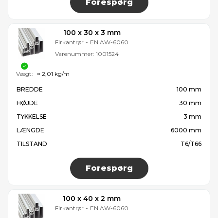
Forespørg
100 x 30 x 3 mm
Firkantrør
-
EN AW-6060
Varenummer:
1001524
Vægt:
≈ 2,01 kg/m
BREDDE
100 mm
HØJDE
30 mm
TYKKELSE
3 mm
LÆNGDE
6000 mm
TILSTAND
T6/T66
Forespørg
100 x 40 x 2 mm
Firkantrør
-
EN AW-6060