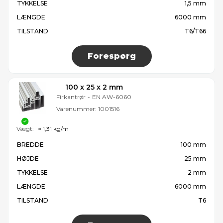
TYKKELSE
1,5 mm
LÆNGDE
6000 mm
TILSTAND
T6/T66
Forespørg
100 x 25 x 2 mm
Firkantrør
-
EN AW-6060
Varenummer:
1001516
Vægt:
≈ 1,31 kg/m
BREDDE
100 mm
HØJDE
25 mm
TYKKELSE
2 mm
LÆNGDE
6000 mm
TILSTAND
T6