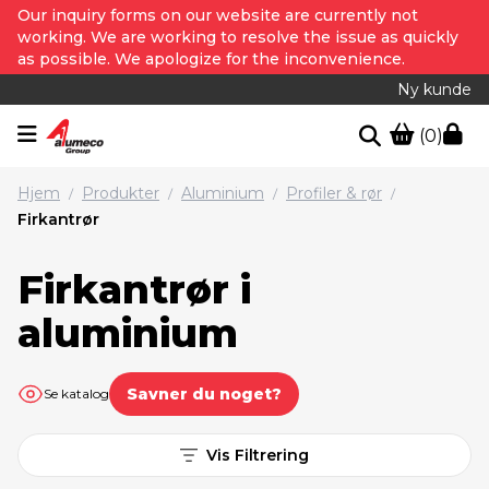
Our inquiry forms on our website are currently not
working. We are working to resolve the issue as quickly
as possible. We apologize for the inconvenience.
Ny kunde
(0)
Hjem
Produkter
Aluminium
Profiler & rør
/
/
/
/
Firkantrør
Firkantrør i
aluminium
Savner du noget?
Se katalog
Vis Filtrering