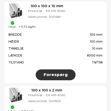
100 x 100 x 10 mm
Firkantrør
-
EN AW-6060
Varenummer:
1001489
Vægt:
≈ 9,72 kg/m
BREDDE
100 mm
HØJDE
100 mm
TYKKELSE
10 mm
LÆNGDE
6000 mm
TILSTAND
T6/T66
Forespørg
100 x 100 x 2 mm
Firkantrør
-
EN AW-6060
Varenummer:
1001503