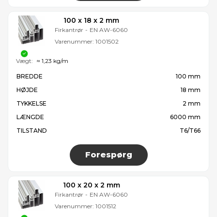
100 x 18 x 2 mm
Firkantrør
-
EN AW-6060
Varenummer:
1001502
Vægt:
≈ 1,23 kg/m
BREDDE
100 mm
HØJDE
18 mm
TYKKELSE
2 mm
LÆNGDE
6000 mm
TILSTAND
T6/T66
Forespørg
100 x 20 x 2 mm
Firkantrør
-
EN AW-6060
Varenummer:
1001512