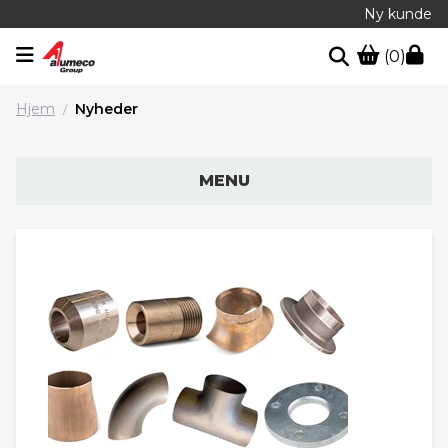
Ny kunde
(0)
Hjem
Nyheder
/
MENU