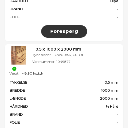
HÅRDHED
Blød
BRAND
-
FOLIE
-
Forespørg
0,5 x 1000 x 2000 mm
Tyndplader
-
CW008A, Cu-OF
Varenummer:
1049877
Vægt:
≈ 8,90 kg/stk
TYKKELSE
0,5 mm
BREDDE
1000 mm
LÆNGDE
2000 mm
HÅRDHED
½ Hård
BRAND
-
FOLIE
-