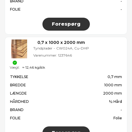
BRAND
-
FOLIE
-
Forespørg
0,7 x 1000 x 2000 mm
Tyndplader
-
CW024A, Cu-DHP
Varenummer:
1237646
Vægt:
≈ 12,46 kg/stk
TYKKELSE
0,7 mm
BREDDE
1000 mm
LÆNGDE
2000 mm
HÅRDHED
½ Hård
BRAND
-
FOLIE
Folie