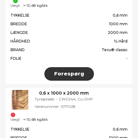
Vægt:
≈ 10,68 kg/stk
TYKKELSE
0,6 mm
BREDDE
1000 mm
LÆNGDE
2000 mm
HÅRDHED
½ Hård
BRAND
Tecu® classic
FOLIE
-
Forespørg
0,6 x 1000 x 2000 mm
Tyndplader
-
CW024A, Cu-DHP
Varenummer:
1017028
Vægt:
≈ 10,68 kg/stk
TYKKELSE
0,6 mm
BREDDE
1000 mm