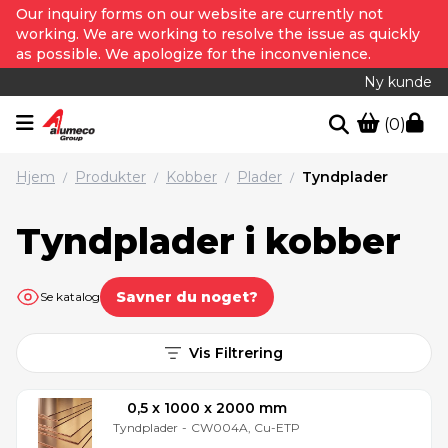
Our inquiry forms on our website are currently not
working. We are working to resolve the issue as quickly
as possible. We apologize for the inconvenience.
Ny kunde
(0)
Hjem
Produkter
Kobber
Plader
Tyndplader
/
/
/
/
Tyndplader i kobber
Savner du noget?
Se katalog
Vis Filtrering
0,5 x 1000 x 2000 mm
Tyndplader
-
CW004A, Cu-ETP