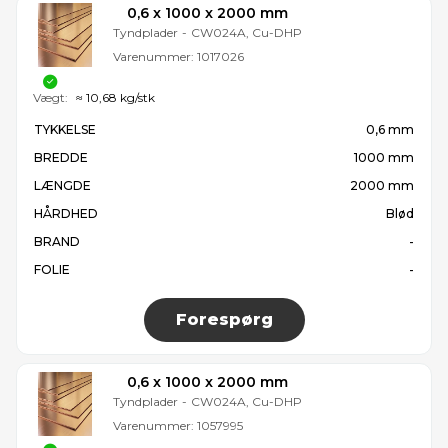
0,6 x 1000 x 2000 mm
Tyndplader
-
CW024A, Cu-DHP
Varenummer:
1017026
Vægt:
≈ 10,68 kg/stk
TYKKELSE
0,6 mm
BREDDE
1000 mm
LÆNGDE
2000 mm
HÅRDHED
Blød
BRAND
-
FOLIE
-
Forespørg
0,6 x 1000 x 2000 mm
Tyndplader
-
CW024A, Cu-DHP
Varenummer:
1057995