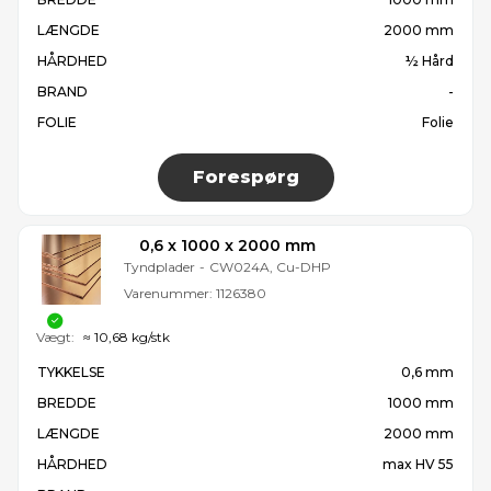
LÆNGDE
2000 mm
HÅRDHED
½ Hård
BRAND
-
FOLIE
Folie
Forespørg
0,6 x 1000 x 2000 mm
Tyndplader
-
CW024A, Cu-DHP
Varenummer:
1126380
Vægt:
≈ 10,68 kg/stk
TYKKELSE
0,6 mm
BREDDE
1000 mm
LÆNGDE
2000 mm
HÅRDHED
max HV 55