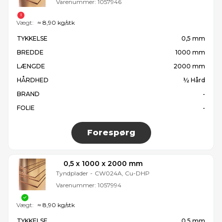
Varenummer:
1057946
Vægt:
≈ 8,90 kg/stk
TYKKELSE
0,5 mm
BREDDE
1000 mm
LÆNGDE
2000 mm
HÅRDHED
½ Hård
BRAND
-
FOLIE
-
Forespørg
0,5 x 1000 x 2000 mm
Tyndplader
-
CW024A, Cu-DHP
Varenummer:
1057994
Vægt:
≈ 8,90 kg/stk
TYKKELSE
0,5 mm