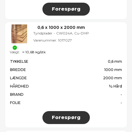
Forespørg
0,6 x 1000 x 2000 mm
Tyndplader
-
CW024A, Cu-DHP
Varenummer:
1017027
Vægt:
≈ 10,68 kg/stk
TYKKELSE
0,6 mm
BREDDE
1000 mm
LÆNGDE
2000 mm
HÅRDHED
½ Hård
BRAND
-
FOLIE
-
Forespørg