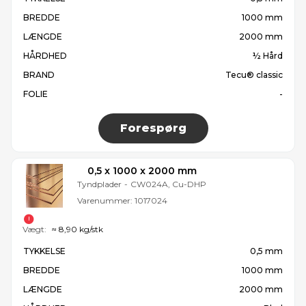
BREDDE
1000 mm
LÆNGDE
2000 mm
HÅRDHED
½ Hård
BRAND
Tecu® classic
FOLIE
-
Forespørg
0,5 x 1000 x 2000 mm
Tyndplader
-
CW024A, Cu-DHP
Varenummer:
1017024
Vægt:
≈ 8,90 kg/stk
TYKKELSE
0,5 mm
BREDDE
1000 mm
LÆNGDE
2000 mm