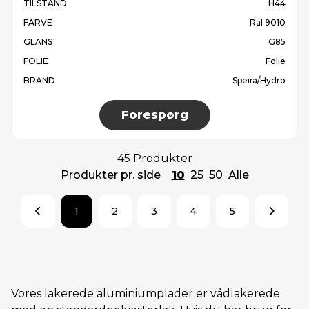
TILSTAND
H44
FARVE
Ral 9010
GLANS
G85
FOLIE
Folie
BRAND
Speira/Hydro
Forespørg
45 Produkter
Produkter pr. side
10
25
50
Alle
1
2
3
4
5
Vores lakerede aluminiumplader er vådlakerede