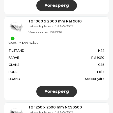
Forespørg
1 x 1000 x 2000 mm Ral 9010
Lakerede plader
-
EN AW-3105
Varenummer:
1097736
Vægt:
≈ 5,44 kg/stk
TILSTAND
H44
FARVE
Ral 9010
GLANS
G85
FOLIE
Folie
BRAND
Speira/Hydro
Forespørg
1 x 1250 x 2500 mm NCS0500
Lakerede plader
-
EN AW-3105