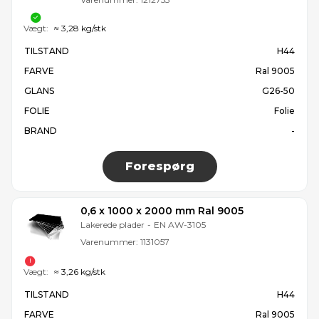
Vægt:
≈ 3,28 kg/stk
TILSTAND
H44
FARVE
Ral 9005
GLANS
G26-50
FOLIE
Folie
BRAND
-
Forespørg
0,6 x 1000 x 2000 mm Ral 9005
Lakerede plader
-
EN AW-3105
Varenummer:
1131057
Vægt:
≈ 3,26 kg/stk
TILSTAND
H44
FARVE
Ral 9005