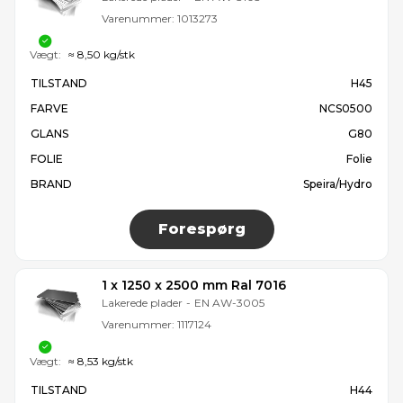
Varenummer:
1013273
Vægt:
≈ 8,50 kg/stk
TILSTAND
H45
FARVE
NCS0500
GLANS
G80
FOLIE
Folie
BRAND
Speira/Hydro
Forespørg
1 x 1250 x 2500 mm Ral 7016
Lakerede plader
-
EN AW-3005
Varenummer:
1117124
Vægt:
≈ 8,53 kg/stk
TILSTAND
H44