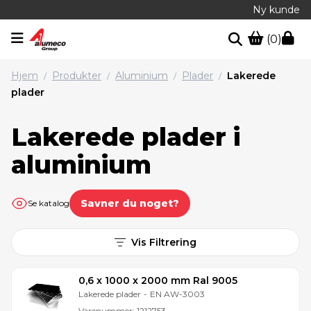
Ny kunde
(0)
Hjem
Produkter
Aluminium
Plader
Lakerede
/
/
/
/
plader
Lakerede plader i
aluminium
Savner du noget?
Se katalog
Vis Filtrering
0,6 x 1000 x 2000 mm Ral 9005
Lakerede plader
-
EN AW-3003
Varenummer:
1212753