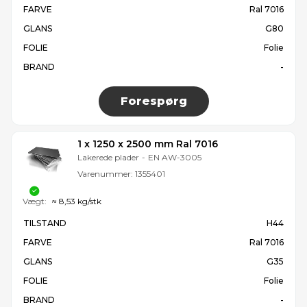
FARVE
Ral 7016
GLANS
G80
FOLIE
Folie
BRAND
-
Forespørg
1 x 1250 x 2500 mm Ral 7016
Lakerede plader
-
EN AW-3005
Varenummer:
1355401
Vægt:
≈ 8,53 kg/stk
TILSTAND
H44
FARVE
Ral 7016
GLANS
G35
FOLIE
Folie
BRAND
-