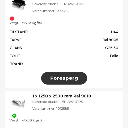
Lakerede plader
-
EN AW-3003
Varenummer:
1343252
Vægt:
≈ 8,53 kg/stk
TILSTAND
H44
FARVE
Ral 9005
GLANS
G26-50
FOLIE
Folie
BRAND
-
Forespørg
1 x 1250 x 2500 mm Ral 9010
Lakerede plader
-
EN AW-3105
Varenummer:
1012585
Vægt:
≈ 8,50 kg/stk