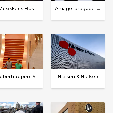
Musikkens Hus
Amagerbrogade, København.
Kobbertrappen, Syddansk Universitet
Nielsen & Nielsen