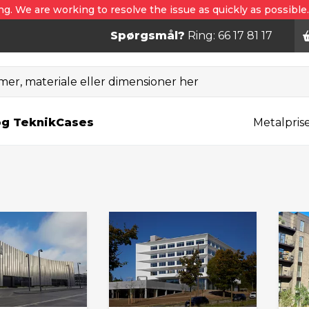
ng. We are working to resolve the issue as quickly as possible
Spørgsmål?
Ring: 66 17 81 17
er, materiale eller dimensioner her
og Teknik
Cases
Metalpris