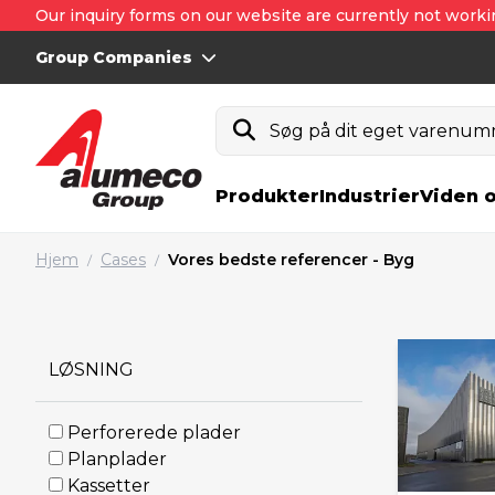
Our inquiry forms on our website are currently not worki
Group Companies
Søg på dit eget varenumm
Produkter
Industrier
Viden 
Hjem
Cases
Vores bedste referencer - Byg
/
/
LØSNING
Perforerede plader
Planplader
Kassetter