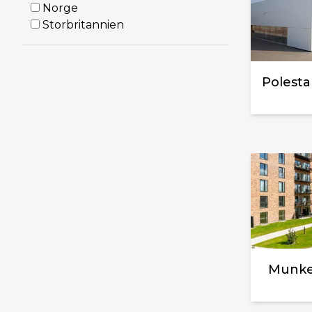
Norge
Storbritannien
Munke