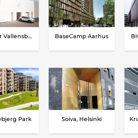
Polestar Vallensbæk
BaseCamp Aarhus
BI
bjerg Park
Soiva, Helsinki