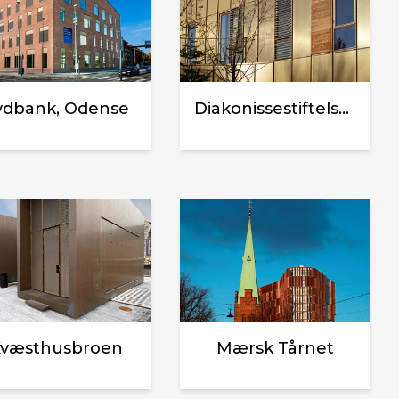
ydbank, Odense
Diakonissestiftelsens Hospice
væsthusbroen
Mærsk Tårnet