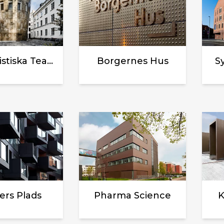
Humanistiska Teatern, Uppsala Universitet
Borgernes Hus
S
ers Plads
Pharma Science
K