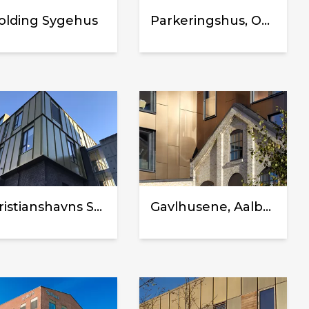
olding Sygehus
Parkeringshus, Odense Universitetshospital
Christianshavns Skole
Gavlhusene, Aalborg