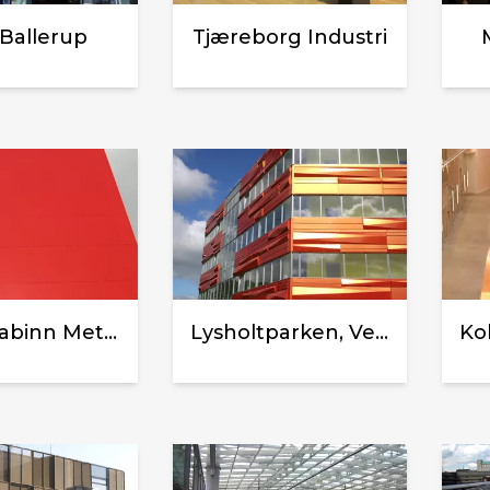
, Ballerup
Tjæreborg Industri
Hotel Cabinn Metro, København
Lysholtparken, Vejle