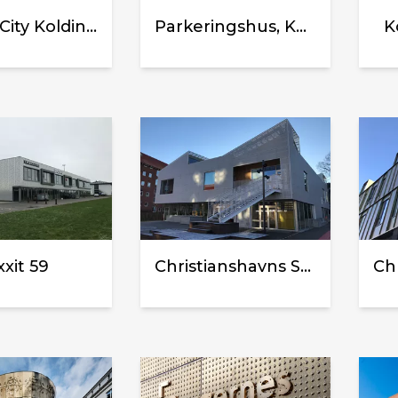
Design City Kolding - Danske Bank
Parkeringshus, Kolding Sygehus
K
xxit 59
Christianshavns Skole - ScienceLAB