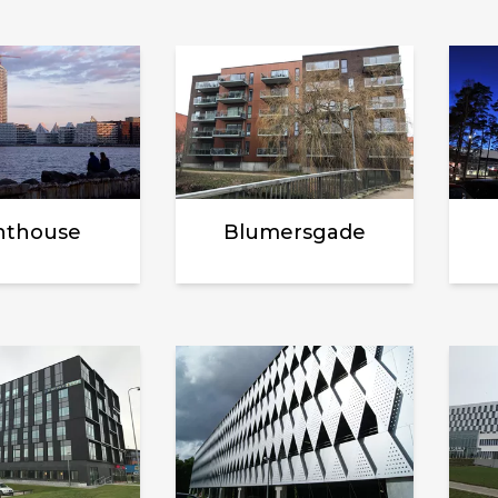
hthouse
Blumersgade