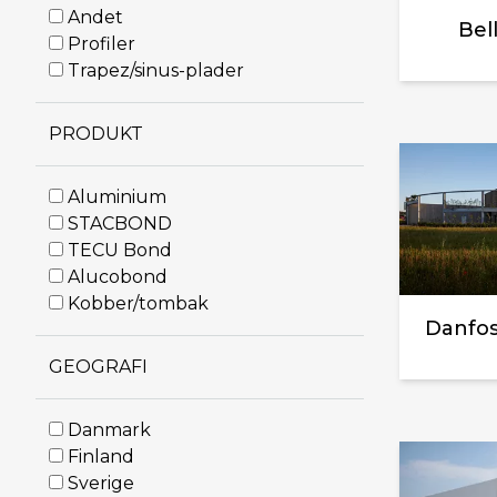
Andet
Bel
Profiler
Trapez/sinus-plader
PRODUKT
Aluminium
STACBOND
TECU Bond
Alucobond
Kobber/tombak
Danfos
GEOGRAFI
Danmark
Finland
Sverige