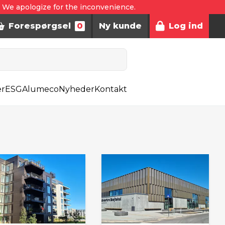
. We apologize for the inconvenience.
Forespørgsel
0
Ny kunde
Log ind
er
ESG
Alumeco
Nyheder
Kontakt