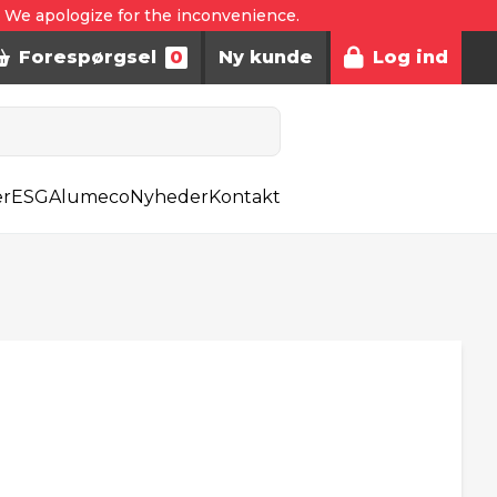
. We apologize for the inconvenience.
Forespørgsel
0
Ny kunde
Log ind
er
ESG
Alumeco
Nyheder
Kontakt