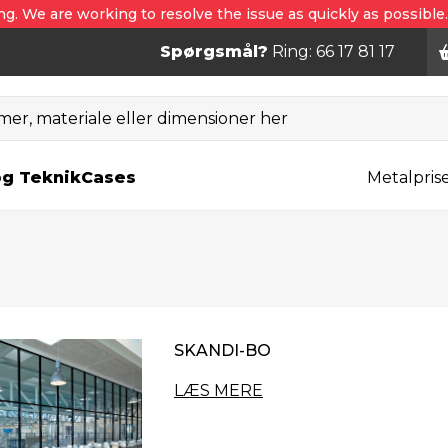
ng. We are working to resolve the issue as quickly as possible
Spørgsmål?
Ring: 66 17 81 17
er, materiale eller dimensioner her
og Teknik
Cases
Metalpris
SKANDI-BO
LÆS MERE