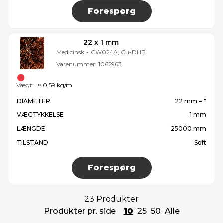
Forespørg
22 x 1 mm
Medicinsk
-
CW024A, Cu-DHP
Varenummer:
1062963
Vægt:
≈ 0,59 kg/m
DIAMETER
22 mm = ″
VÆGTYKKELSE
1 mm
LÆNGDE
25000 mm
TILSTAND
Soft
Forespørg
23 Produkter
Produkter pr. side
10
25
50
Alle