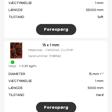
VÆGTYKKELSE
1 mm
LÆNGDE
25000 mm
TILSTAND
Soft
Forespørg
15 x 1 mm
Medicinsk
-
CW024A, Cu-DHP
Varenummer:
1058562
Vægt:
≈ 0,39 kg/m
DIAMETER
15 mm = ″
VÆGTYKKELSE
1 mm
LÆNGDE
5000 mm
TILSTAND
Hard
Forespørg