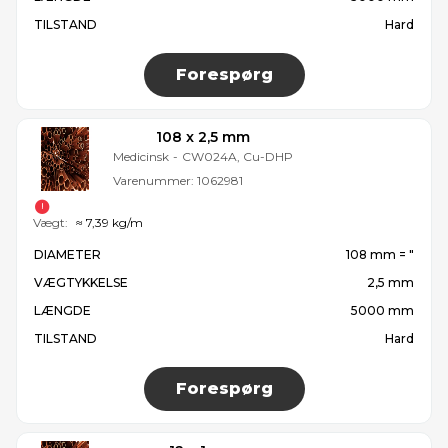
TILSTAND
Hard
Forespørg
108 x 2,5 mm
Medicinsk
-
CW024A, Cu-DHP
Varenummer:
1062981
Vægt:
≈ 7,39 kg/m
DIAMETER
108 mm = ″
VÆGTYKKELSE
2,5 mm
LÆNGDE
5000 mm
TILSTAND
Hard
Forespørg