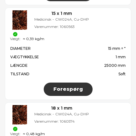
15 x 1 mm
Medicinsk
-
CW024A, Cu-DHP
Varenummer:
1060563
Vægt:
≈ 0,39 kg/m
DIAMETER
15 mm = ″
VÆGTYKKELSE
1 mm
LÆNGDE
25000 mm
TILSTAND
Soft
Forespørg
18 x 1 mm
Medicinsk
-
CW024A, Cu-DHP
Varenummer:
1060574
Vægt:
≈ 0,48 kg/m