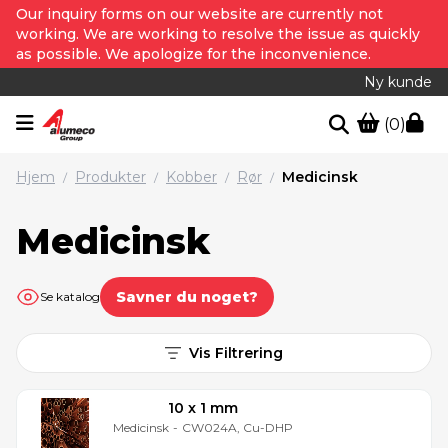
Our inquiry forms on our website are currently not
working. We are working to resolve the issue as quickly
as possible. We apologize for the inconvenience.
Ny kunde
(0)
Hjem
Produkter
Kobber
Rør
Medicinsk
/
/
/
/
Medicinsk
Savner du noget?
Se katalog
Vis Filtrering
10 x 1 mm
Medicinsk
-
CW024A, Cu-DHP