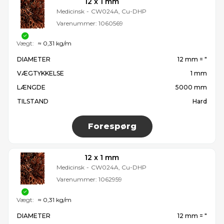
12 x 1 mm
Medicinsk
-
CW024A, Cu-DHP
Varenummer:
1060569
Vægt:
≈ 0,31 kg/m
DIAMETER
12 mm = ″
VÆGTYKKELSE
1 mm
LÆNGDE
5000 mm
TILSTAND
Hard
Forespørg
12 x 1 mm
Medicinsk
-
CW024A, Cu-DHP
Varenummer:
1062959
Vægt:
≈ 0,31 kg/m
DIAMETER
12 mm = ″