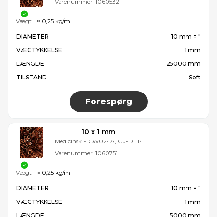
Varenummer:
1060532
Vægt:
≈ 0,25 kg/m
DIAMETER
10 mm = ″
VÆGTYKKELSE
1 mm
LÆNGDE
25000 mm
TILSTAND
Soft
Forespørg
10 x 1 mm
Medicinsk
-
CW024A, Cu-DHP
Varenummer:
1060751
Vægt:
≈ 0,25 kg/m
DIAMETER
10 mm = ″
VÆGTYKKELSE
1 mm
LÆNGDE
5000 mm