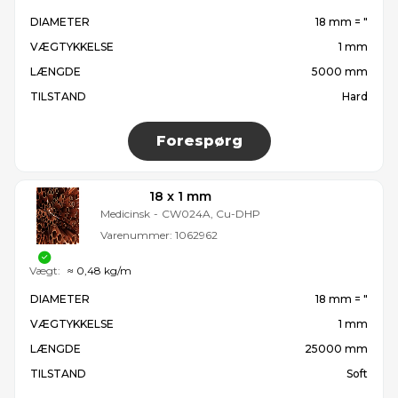
DIAMETER
18 mm = ″
VÆGTYKKELSE
1 mm
LÆNGDE
5000 mm
TILSTAND
Hard
Forespørg
18 x 1 mm
Medicinsk
-
CW024A, Cu-DHP
Varenummer:
1062962
Vægt:
≈ 0,48 kg/m
DIAMETER
18 mm = ″
VÆGTYKKELSE
1 mm
LÆNGDE
25000 mm
TILSTAND
Soft