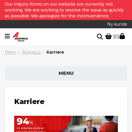
Our inquiry forms on our website are currently not
working. We are working to resolve the issue as quickly
as possible. We apologize for the inconvenience.
Ny kunde
(0)
Hjem
Alumeco
Karriere
/
/
MENU
Karriere