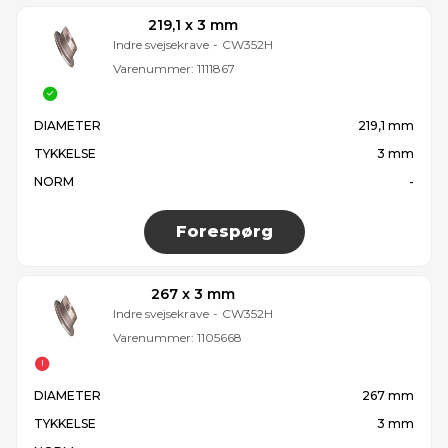
219,1 x 3 mm
Indre svejsekrave
-
CW352H
Varenummer:
1111867
DIAMETER
219,1 mm
TYKKELSE
3 mm
NORM
-
Forespørg
267 x 3 mm
Indre svejsekrave
-
CW352H
Varenummer:
1105668
DIAMETER
267 mm
TYKKELSE
3 mm