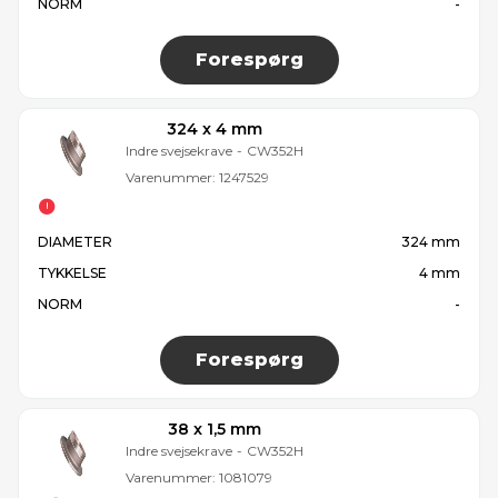
NORM
-
Forespørg
324 x 4 mm
Indre svejsekrave
-
CW352H
Varenummer:
1247529
DIAMETER
324 mm
TYKKELSE
4 mm
NORM
-
Forespørg
38 x 1,5 mm
Indre svejsekrave
-
CW352H
Varenummer:
1081079