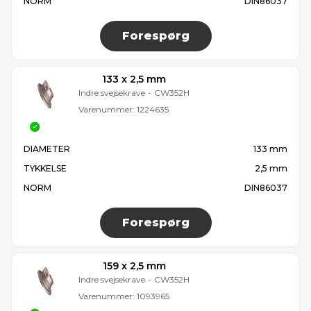
NORM
DIN86037
Forespørg
133 x 2,5 mm
Indre svejsekrave
-
CW352H
Varenummer:
1224635
DIAMETER
133 mm
TYKKELSE
2,5 mm
NORM
DIN86037
Forespørg
159 x 2,5 mm
Indre svejsekrave
-
CW352H
Varenummer:
1093965