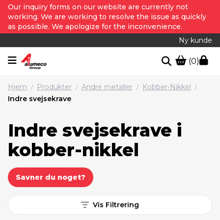
Our inquiry forms on our website are currently not
working. We are working to resolve the issue as quickly
as possible. We apologize for the inconvenience.
Ny kunde
(0)
Hjem
Produkter
Andre metaller
Kobber-Nikkel
/
/
/
/
Indre svejsekrave
Indre svejsekrave i
kobber-nikkel
Savner du noget?
Vis Filtrering