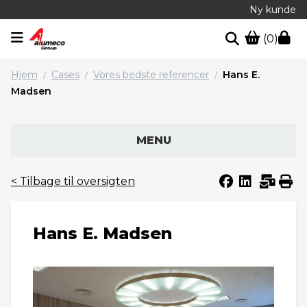
Ny kunde
(0)
Hjem
Cases
Vores bedste referencer
Hans E.
/
/
/
Madsen
MENU
< Tilbage til oversigten
Hans E. Madsen