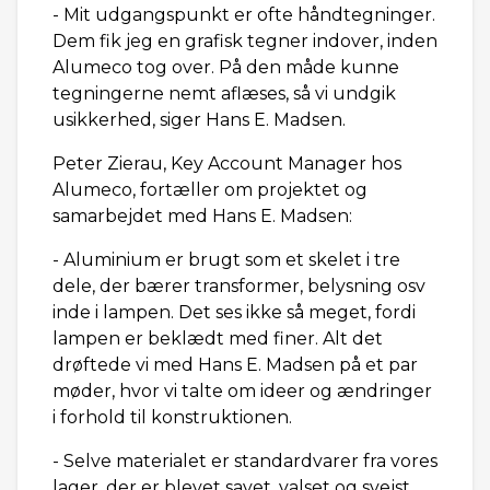
- Mit udgangspunkt er ofte håndtegninger.
Dem fik jeg en grafisk tegner indover, inden
Alumeco tog over. På den måde kunne
tegningerne nemt aflæses, så vi undgik
usikkerhed, siger Hans E. Madsen.
Peter Zierau, Key Account Manager hos
Alumeco, fortæller om projektet og
samarbejdet med Hans E. Madsen:
- Aluminium er brugt som et skelet i tre
dele, der bærer transformer, belysning osv
inde i lampen. Det ses ikke så meget, fordi
lampen er beklædt med finer. Alt det
drøftede vi med Hans E. Madsen på et par
møder, hvor vi talte om ideer og ændringer
i forhold til konstruktionen.
- Selve materialet er standardvarer fra vores
lager, der er blevet savet, valset og svejst