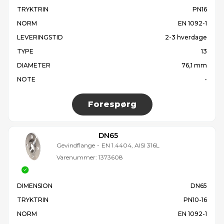
TRYKTRIN
PN16
NORM
EN 1092-1
LEVERINGSTID
2-3 hverdage
TYPE
13
DIAMETER
76,1 mm
NOTE
-
Forespørg
DN65
Gevindflange
-
EN 1.4404, AISI 316L
Varenummer:
1373608
DIMENSION
DN65
TRYKTRIN
PN10-16
NORM
EN 1092-1