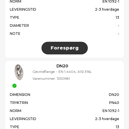
NORM
EN 1092-1
LEVERINGSTID
2-3 hverdage
TYPE
13
DIAMETER
-
NOTE
-
Forespørg
DN20
Gevindflange
-
EN 1.4404, AISI 316L
Varenummer:
1330981
DIMENSION
DN20
TRYKTRIN
PN40
NORM
EN 1092-1
LEVERINGSTID
2-3 hverdage
TYPE
13