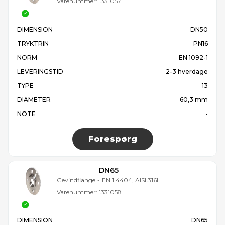
Varenummer:
1331057
DIMENSION
DN50
TRYKTRIN
PN16
NORM
EN 1092-1
LEVERINGSTID
2-3 hverdage
TYPE
13
DIAMETER
60,3 mm
NOTE
-
Forespørg
DN65
Gevindflange
-
EN 1.4404, AISI 316L
Varenummer:
1331058
DIMENSION
DN65