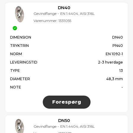
DN40
Gevindflange
-
EN 1.4404, AISI 316L
Varenummer:
1331055
DIMENSION
DN40
TRYKTRIN
PN40
NORM
EN 1092-1
LEVERINGSTID
2-3 hverdage
TYPE
13
DIAMETER
48,3 mm
NOTE
-
Forespørg
DN50
Gevindflange
-
EN 1.4404, AISI 316L