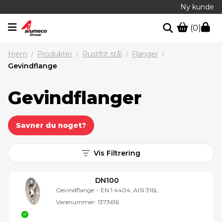
Ny kunde
(0)
Hjem
Produkter
Rustfrit stål
Flanger
/
/
/
/
Gevindflange
Gevindflanger
Savner du noget?
Vis Filtrering
DN100
Gevindflange
-
EN 1.4404, AISI 316L
Varenummer:
1373616