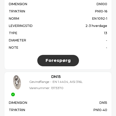
DIMENSION
DN100
TRYKTRIN
PN10-16
NORM
EN 1092-1
LEVERINGSTID
2-3 hverdage
TYPE
13
DIAMETER
-
NOTE
-
Forespørg
DN15
Gevindflange
-
EN 1.4404, AISI 316L
Varenummer:
1373370
DIMENSION
DN15
TRYKTRIN
PN10-40