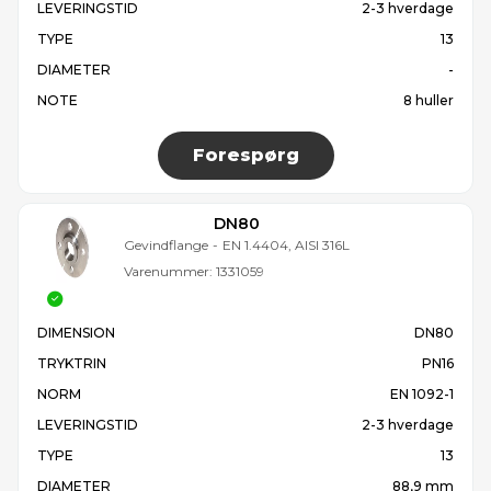
LEVERINGSTID
2-3 hverdage
TYPE
13
DIAMETER
-
NOTE
8 huller
Forespørg
DN80
Gevindflange
-
EN 1.4404, AISI 316L
Varenummer:
1331059
DIMENSION
DN80
TRYKTRIN
PN16
NORM
EN 1092-1
LEVERINGSTID
2-3 hverdage
TYPE
13
DIAMETER
88,9 mm