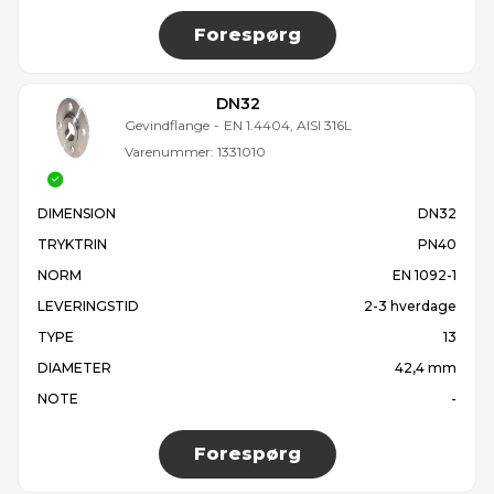
Forespørg
DN32
Gevindflange
-
EN 1.4404, AISI 316L
Varenummer:
1331010
DIMENSION
DN32
TRYKTRIN
PN40
NORM
EN 1092-1
LEVERINGSTID
2-3 hverdage
TYPE
13
DIAMETER
42,4 mm
NOTE
-
Forespørg