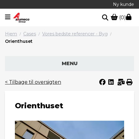
Ny kunde
(0)
Hjem
Cases
Vores bedste referencer - Byg
/
/
/
Orienthuset
MENU
< Tilbage til oversigten
Orienthuset