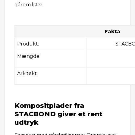
gårdmiljøer.
Fakta
Produkt:
STACBO
Mængde:
Arkitekt:
Kompositplader fra
STACBOND giver et rent
udtryk