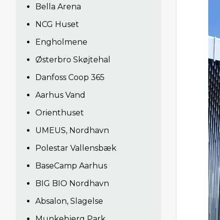
Bella Arena
NCG Huset
Engholmene
Østerbro Skøjtehal
Danfoss Coop 365
Aarhus Vand
Orienthuset
UMEUS, Nordhavn
Polestar Vallensbæk
BaseCamp Aarhus
BIG BIO Nordhavn
Absalon, Slagelse
Munkebjerg Park