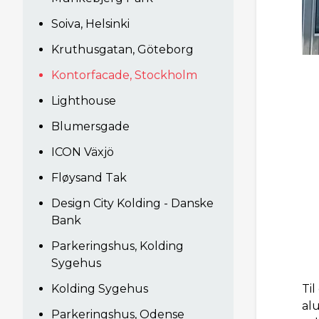
Soiva, Helsinki
Kruthusgatan, Göteborg
Kontorfacade, Stockholm
Lighthouse
Blumersgade
ICON Växjö
Fløysand Tak
Design City Kolding - Danske
Bank
Parkeringshus, Kolding
Sygehus
Ti
Kolding Sygehus
al
Parkeringshus, Odense