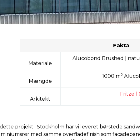
Fakta
Alucobond Brushed | natu
Materiale
2
1000 m
Alucob
Mængde
Fritzell
Arkitekt
l dette projekt i Stockholm har vi leveret børstede san
uminiumsrør med samme overfladefinish som facadepanele