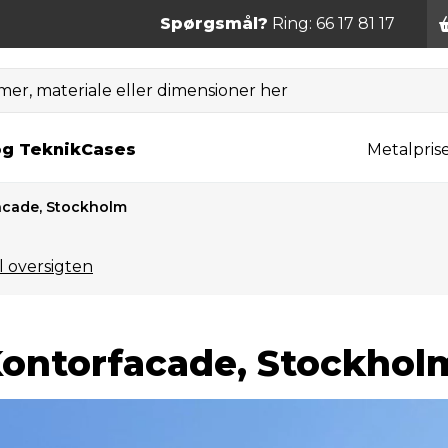
Spørgsmål?
Ring: 66 17 81 17
er, materiale eller dimensioner her
og Teknik
Cases
Metalpris
acade, Stockholm
il oversigten
ontorfacade, Stockhol