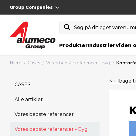
Group Companies
Søg på dit eget varenumm
Produkter
Industrier
Viden 
Hjem
Cases
Vores bedste referencer - Byg
Kontorf
/
/
/
< Tilbage t
CASES
Alle artikler
K
Vores bedste referencer
Vores bedste referencer - Byg