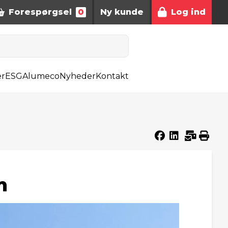
Forespørgsel
0
Ny kunde
Log ind
er
ESG
Alumeco
Nyheder
Kontakt
m