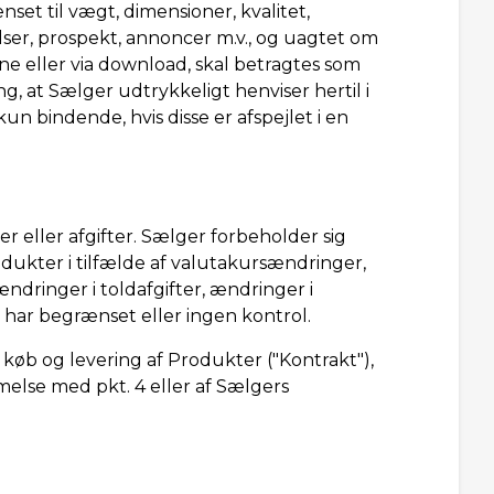
t til vægt, dimensioner, kvalitet,
lser, prospekt, annoncer m.v., og uagtet om
line eller via download, skal betragtes som
, at Sælger udtrykkeligt henviser hertil i
un bindende, hvis disse er afspejlet i en
r eller afgifter. Sælger forbeholder sig
rodukter i tilfælde af valutakursændringer,
ændringer i toldafgifter, ændringer i
r har begrænset eller ingen kontrol.
køb og levering af Produkter ("Kontrakt"),
else med pkt. 4 eller af Sælgers