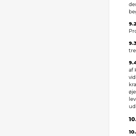
den
be
9.
Pr
9.
tr
9.
af 
vid
kræ
øj
lev
ud
10
10.