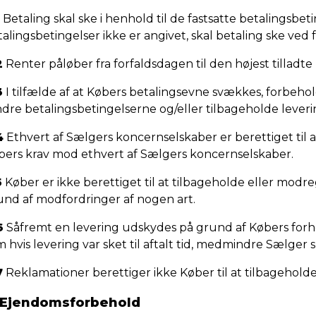
Betaling skal ske i henhold til de fastsatte betalingsbe
alingsbetingelser ikke er angivet, skal betaling ske ved 
2
Renter påløber fra forfaldsdagen til den højest tillad
3
I tilfælde af at Købers betalingsevne svækkes, forbeholde
dre betalingsbetingelserne og/eller tilbageholde leveri
4
Ethvert af Sælgers koncernselskaber er berettiget til
bers krav mod ethvert af Sælgers koncernselskaber.
5
Køber er ikke berettiget til at tilbageholde eller mod
und af modfordringer af nogen art.
6
Såfremt en levering udskydes på grund af Købers forhol
 hvis levering var sket til aftalt tid, medmindre Sælger 
7
Reklamationer berettiger ikke Køber til at tilbageholde 
 Ejendomsforbehold