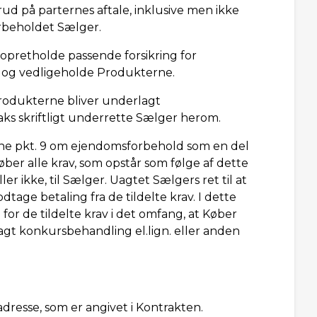
brud på parternes aftale, inklusive men ikke
rbeholdet Sælger.
pretholde passende forsikring for
e og vedligeholde Produkterne.
 Produkterne bliver underlagt
aks skriftligt underrette Sælger herom.
e pkt. 9 om ejendomsforbehold som en del
Køber alle krav, som opstår som følge af dette
r ikke, til Sælger. Uagtet Sælgers ret til at
dtage betaling fra de tildelte krav. I dette
or de tildelte krav i det omfang, at Køber
rlagt konkursbehandling el.lign. eller anden
dresse, som er angivet i Kontrakten.