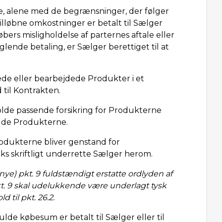
e, alene med de begrænsninger, der følger
tilløbne omkostninger er betalt til Sælger
 Købers misligholdelse af parternes aftale eller
ende betaling, er Sælger berettiget til at
e eller bearbejdede Produkter i et
 til Kontrakten.
de passende forsikring for Produkterne
olde Produkterne.
rodukterne bliver genstand for
ks skriftligt underrette Sælger herom.
(nye) pkt. 9 fuldstændigt erstatte ordlyden af
t. 9 skal udelukkende være underlagt tysk
 til pkt. 26.2.
lde købesum er betalt til Sælger eller til