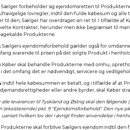
Sælger forbeholder sig ejendomsretten til Produktern
ufravigelige lovregler, indtil den fulde købesum og alle 
er til den, Sælger har overdraget sin ret til. I tilfælde af
kelte Kontrakter, herunder men ikke begrænset til mangl
lbagekalde Produkterne.
2
Sælgers ejendomsforbehold gælder også for omdanned
fang svarende til prisen på det solgte Produkt i henhold
3
Køber skal behandle Produkterne med omhu, oprethol
, i det omfang det er nødvendigt, servicere og vedligeh
4
Indtil hele købesummen er betalt, og i tilfælde af at P
edjemandsrettigheder eller andre byrder, skal Køber stra
 alle leverancer til Tyskland og Østrig skal den følgende 
n (eksisterende) pkt. 9 "Ejendomsforbehold". Den nye pk
, uanset hvilken lov der i øvrigt finder anvendelse i henhold
Produkterne skal forblive Sælgers ejendom indtil den fu