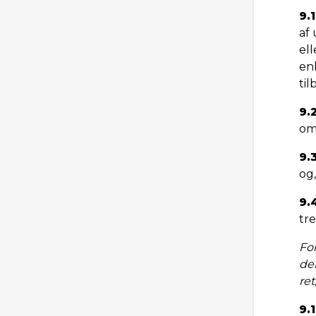
9.1
af 
ell
en
ti
9.
om
9.
og
9.
tr
For
de
ret
9.1