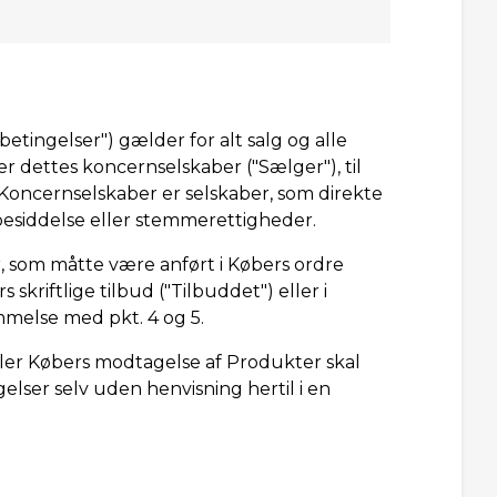
betingelser") gælder for alt salg og alle
r dettes koncernselskaber ("Sælger"), til
. Koncernselskaber er selskaber, som direkte
besiddelse eller stemmerettigheder.
r, som måtte være anført i Købers ordre
 skriftlige tilbud ("Tilbuddet") eller i
melse med pkt. 4 og 5.
ller Købers modtagelse af Produkter skal
lser selv uden henvisning hertil i en