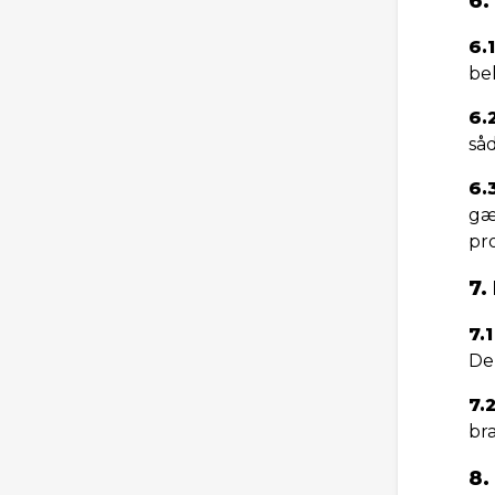
6.
6.1
be
6.
så
6.
gæl
pr
7.
7.1
De
7.
br
8.