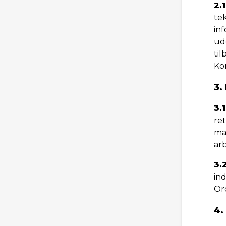
2.1
te
inf
ud
til
Ko
3.
3.1
ret
mat
arb
3.
in
Or
4.