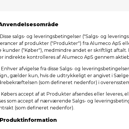
 Anvendelsesområde
Disse salgs- og leveringsbetingelser ("Salgs- og leverings
verancer af produkter ("Produkter") fra Alumeco ApS elle
e kunder ("Køber"), medmindre andet er skriftligt aftalt
ler indirekte kontrolleres af Alumeco ApS gennem aktie
Enhver afvigelse fra disse Salgs- og leveringsbetingelse
lign., gælder kun, hvis de udtrykkeligt er angivet i Sælgers
drebekræftelsen (som defineret nedenfor) i overensstem
Købers accept af at Produkter afsendes eller leveres, e
ses som accept af nærværende Salgs- og leveringsbetinge
ntrakt (som defineret nedenfor).
 Produktinformation