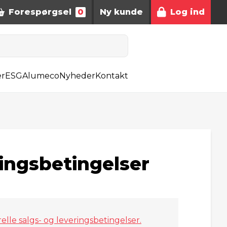
Forespørgsel
0
Ny kunde
Log ind
er
ESG
Alumeco
Nyheder
Kontakt
ringsbetingelser
lle salgs- og leveringsbetingelser.