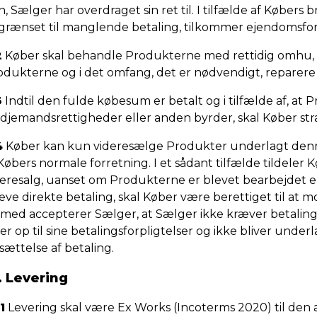
, Sælger har overdraget sin ret til. I tilfælde af Købers 
grænset til manglende betaling, tilkommer ejendomsfo
2
Køber skal behandle Produkterne med rettidig omhu, o
odukterne og i det omfang, det er nødvendigt, reparer
3
Indtil den fulde købesum er betalt og i tilfælde af, at
edjemandsrettigheder eller anden byrder, skal Køber str
4
Køber kan kun videresælge Produkter underlagt denn
Købers normale forretning. I et sådant tilfælde tildeler 
eresalg, uanset om Produkterne er blevet bearbejdet elle
ve direkte betaling, skal Køber være berettiget til at mo
emed accepterer Sælger, at Sælger ikke kræver betaling f
er op til sine betalingsforpligtelser og ikke bliver unde
sættelse af betaling.
. Levering
1
Levering skal være Ex Works (Incoterms 2020) til den a