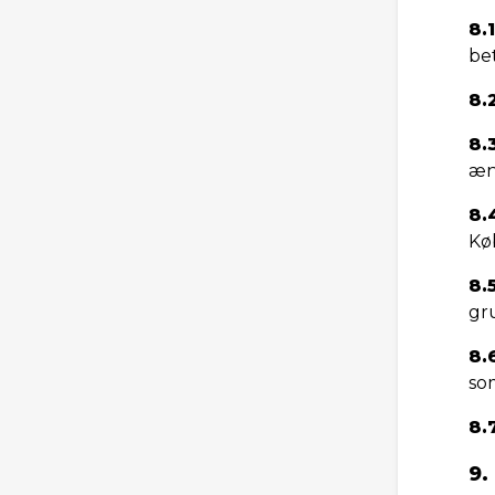
8.1
bet
8.
8.
æn
8.
Kø
8.
gr
8.
som
8.
9.