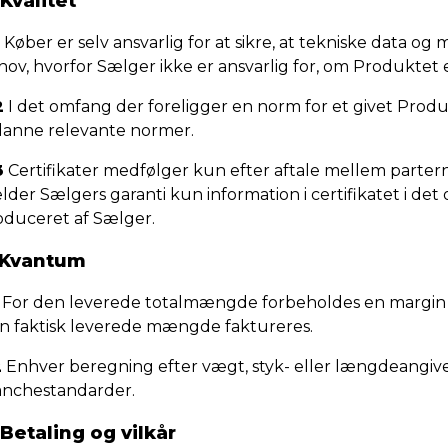
 Kvalitet
Køber er selv ansvarlig for at sikre, at tekniske data og
hov, hvorfor Sælger ikke er ansvarlig for, om Produktet 
2
I det omfang der foreligger en norm for et givet Produk
danne relevante normer.
3
Certifikater medfølger kun efter aftale mellem parterne.
der Sælgers garanti kun information i certifikatet i det
oduceret af Sælger.
 Kvantum
For den leverede totalmængde forbeholdes en margin p
n faktisk leverede mængde faktureres.
2
Enhver beregning efter vægt, styk- eller længdeangiv
anchestandarder.
 Betaling og vilkår