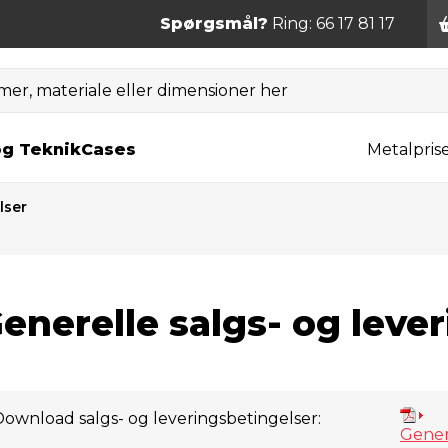
Spørgsmål?
Ring: 66 17 81 17
er, materiale eller dimensioner her
og Teknik
Cases
Metalpris
lser
enerelle salgs- og leve
Download salgs- og leveringsbetingelser:
Genere