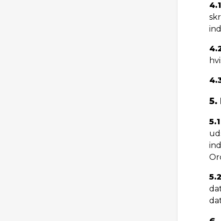
4.1
sk
in
4.
hvi
4.
5.
5.1
ud
in
Or
5.
da
da