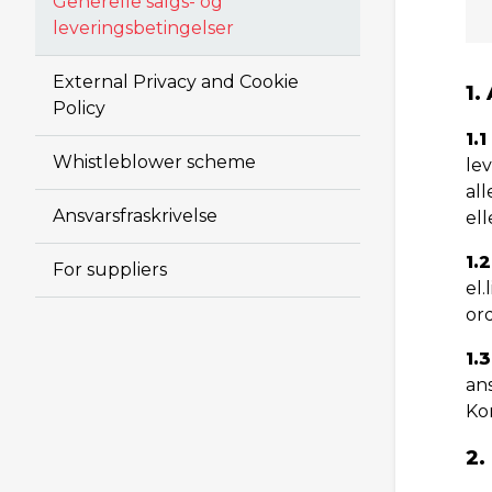
Generelle salgs- og
leveringsbetingelser
External Privacy and Cookie
1.
Policy
1.1
Whistleblower scheme
le
all
Ansvarsfraskrivelse
el
1.2
For suppliers
el.
or
1.3
an
Ko
2.