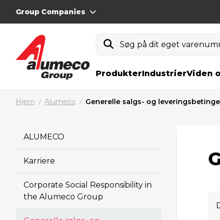
Group Companies
Søg på dit eget varenumm
Produkter
Industrier
Viden 
Hjem
Alumeco
Generelle salgs- og leveringsbetinge
/
/
ALUMECO
G
Karriere
Corporate Social Responsibility in
the Alumeco Group