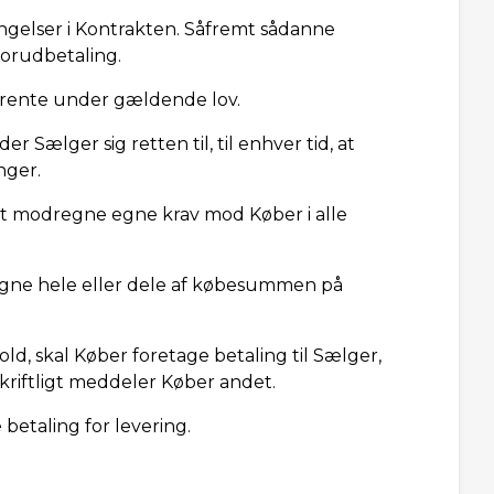
tingelser i Kontrakten. Såfremt sådanne
forudbetaling.
te rente under gældende lov.
r Sælger sig retten til, til enhver tid, at
nger.
 at modregne egne krav mod Køber i alle
regne hele eller dele af købesummen på
d, skal Køber foretage betaling til Sælger,
skriftligt meddeler Køber andet.
betaling for levering.