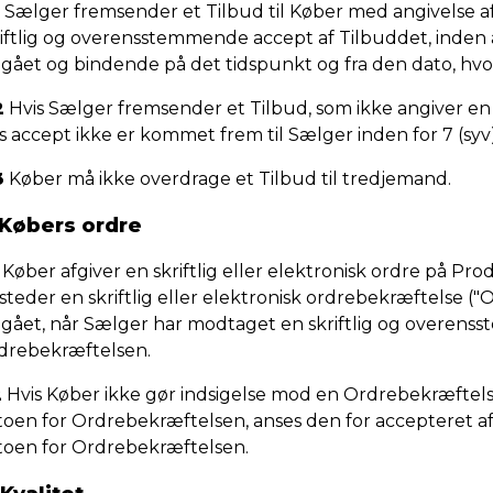
Sælger fremsender et Tilbud til Køber med angivelse af 
riftlig og overensstemmende accept af Tilbuddet, inden 
dgået og bindende på det tidspunkt og fra den dato, hv
2
Hvis Sælger fremsender et Tilbud, som ikke angiver en sp
s accept ikke er kommet frem til Sælger inden for 7 (syv
3
Køber må ikke overdrage et Tilbud til tredjemand.
 Købers ordre
Køber afgiver en skriftlig eller elektronisk ordre på Pr
steder en skriftlig eller elektronisk ordrebekræftelse (
dgået, når Sælger har modtaget en skriftlig og overens
drebekræftelsen.
2
Hvis Køber ikke gør indsigelse mod en Ordrebekræftelse
toen for Ordrebekræftelsen, anses den for accepteret af 
toen for Ordrebekræftelsen.