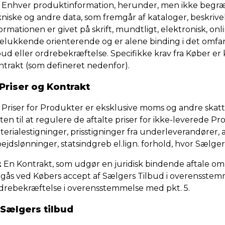
Enhver produktinformation, herunder, men ikke begrænse
kniske og andre data, som fremgår af kataloger, beskrive
ormationen er givet på skrift, mundtligt, elektronisk, on
elukkende orienterende og er alene binding i det omfang
bud eller ordrebekræftelse. Specifikke krav fra Køber er k
ntrakt (som defineret nedenfor).
 Priser og Kontrakt
Priser for Produkter er eksklusive moms og andre skatte
ten til at regulere de aftalte priser for ikke-leverede P
erialestigninger, prisstigninger fra underleverandører, 
ejdslønninger, statsindgreb el.lign. forhold, hvor Sælge
2
En Kontrakt, som udgør en juridisk bindende aftale om 
dgås ved Købers accept af Sælgers Tilbud i overensstemm
drebekræftelse i overensstemmelse med pkt. 5.
 Sælgers tilbud