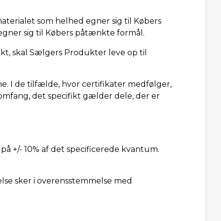
 materialet som helhed egner sig til Købers
egner sig til Købers påtænkte formål.
t, skal Sælgers Produkter leve op til
 I de tilfælde, hvor certifikater medfølger,
 omfang, det specifikt gælder dele, der er
å +/- 10% af det specificerede kvantum.
else sker i overensstemmelse med