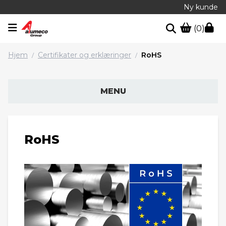
Ny kunde
(0)
Hjem
Certifikater og erklæringer
RoHS
/
/
MENU
RoHS