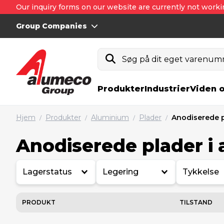
Our inquiry forms on our website are currently not worki
Group Companies
Søg på dit eget varenumm
Produkter
Industrier
Viden 
Hjem
Produkter
Aluminium
Plader
Anodiserede 
/
/
/
/
Anodiserede plader i
Lagerstatus
Legering
Tykkelse
PRODUKT
TILSTAND