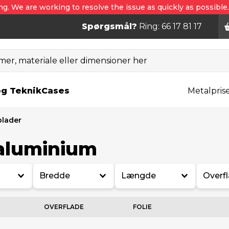
ng. We are working to resolve the issue as quickly as possible
Spørgsmål?
Ring: 66 17 81 17
er, materiale eller dimensioner her
og Teknik
Cases
Metalpris
plader
 aluminium
Bredde
Længde
Overf
OVERFLADE
FOLIE