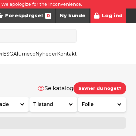
. We apologize for the inconvenience.
Forespørgsel
0
Ny kunde
Log ind
er
ESG
Alumeco
Nyheder
Kontakt
Se katalog
Savner du noget?
lade
Tilstand
Folie