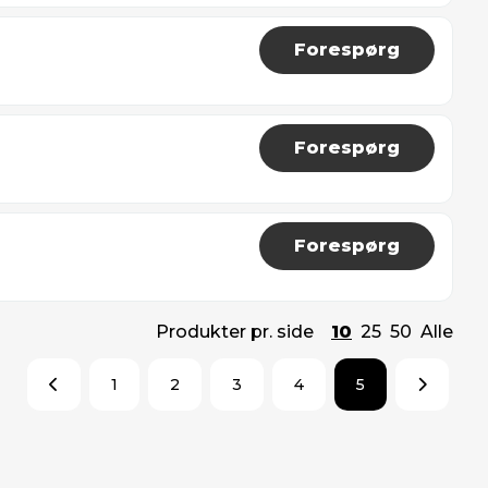
Forespørg
Forespørg
Forespørg
Produkter pr. side
10
25
50
Alle
1
2
3
4
5