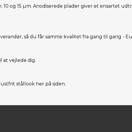
10 og 15 µm. Anodiserede plader giver et ensartet udtryk
erandør, så du får samme kvalitet fra gang til gang - E
l at vejlede dig.
tfrit stållook her på siden.