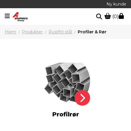
Ny kunde
(0)
Hjem
Produkter
Rustfrit stål
Profiler & Rør
/
/
/
Profilrør