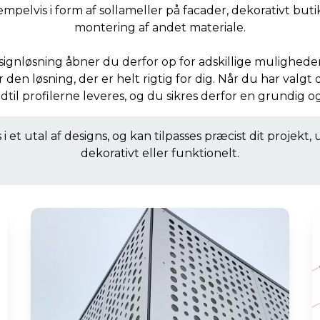
mpelvis i form af sollameller på facader, dekorativt but
montering af andet materiale.
ignløsning åbner du derfor op for adskillige muligheder,
r den løsning, der er helt rigtig for dig. Når du har valg
ndtil profilerne leveres, og du sikres derfor en grundig o
i et utal af designs, og kan tilpasses præcist dit projekt
dekorativt eller funktionelt.