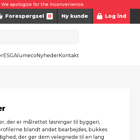
. We apologize for the inconvenience.
Forespørgsel
0
Ny kunde
Log ind
er
ESG
Alumeco
Nyheder
Kontakt
er
r, der er målrettet løsninger til byggeri,
 profilerne blandt andet bearbejdes, bukkes
sidighed, der gør dem velegnede til en lang