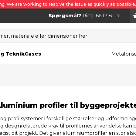
ng. We are working to resolve the issue as quickly as possible
Spørgsmål?
Ring: 66 17 81 17
er, materiale eller dimensioner her
og Teknik
Cases
Metalpris
luminium profiler til byggeprojekt
 og profilsystemer i forskellige størrelser og udformninge
g designrelaterede krav til profilernes anvendelse kan
cist dit projekt. Det giver aluminiumprofiler en stor al