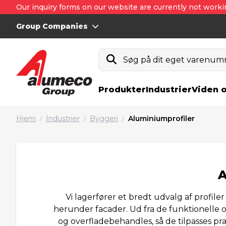
Our inquiry forms on our website are currently not worki
Group Companies
Søg på dit eget varenumm
Produkter
Industrier
Viden 
Hjem
Industrier
Byggeri
Aluminiumprofiler
/
/
/
A
Vi lagerfører et bredt udvalg af profiler
herunder facader. Ud fra de funktionelle o
og overfladebehandles, så de tilpasses præ