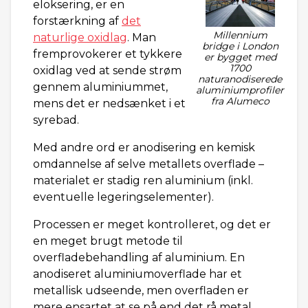
eloksering, er en
forstærkning af
det
Millennium
naturlige oxidlag
. Man
bridge i London
fremprovokerer et tykkere
er bygget med
1700
oxidlag ved at sende strøm
naturanodiserede
gennem aluminiummet,
aluminiumprofiler
fra Alumeco
mens det er nedsænket i et
syrebad.
Med andre ord er anodisering en kemisk
omdannelse af selve metallets overflade –
materialet er stadig ren aluminium (inkl.
eventuelle legeringselementer).
Processen er meget kontrolleret, og det er
en meget brugt metode til
overfladebehandling af aluminium. En
anodiseret aluminiumoverflade har et
metallisk udseende, men overfladen er
mere ensartet at se på end det rå metal.